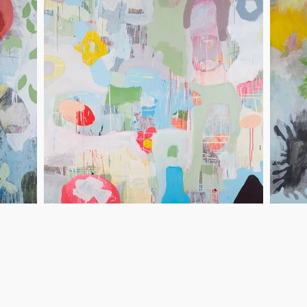
téléchargement
Ville de Meudon
Centre d'Art et de Culture
L
Municipalité
Meud