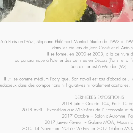
é à Paris en1967, Stéphane Philémont Montout étudie de 1992 à 1999 a
dans les ateliers de Jean Conté et d’ Antoin
​Il se forme, en 2000 et 2003, à la peinture d
au panoramique à l’atelier des peintres en Décors (Paris) et à l’
Son atelier est à Meudon (92).
​Il utilise comme médium l’acrylique. Son travail est tout d’abord celui 
udacieux dans des compositions ni figuratives ni totalement abstraites. 
​DERNIERES EXPOSITIONS
2018 juin – Galerie 104, Paris 16 è
2018 Avril – Exposition aux Ministères de l’ Economie et d
​2017 Octobre – Salon d’Automne, Par
2017 Janvier-Février -- Galerie MOA, Maastric
​2016 14 Novembre 2016 - 26 Février 2017 Galerie MOA 