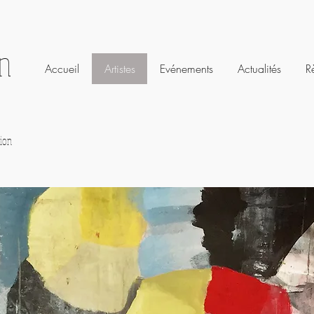
on
Accueil
Artistes
Evénements
Actualités
R
ion