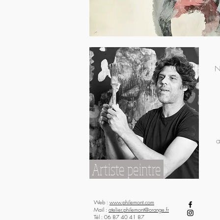
N
a
Artiste peintre
Web :
www.philemont.com
Mail :
atelier.philemont@orange.fr
Tél : 06 87 40 41 87