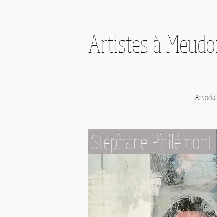
Artistes à Meud
Associat
Stéphane Philémont