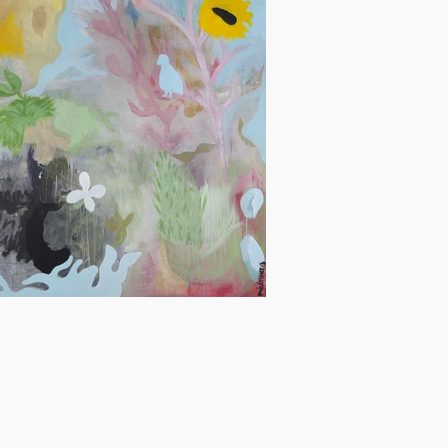
a Cave des Gardes
La Source Rodin - Grand Paris
on