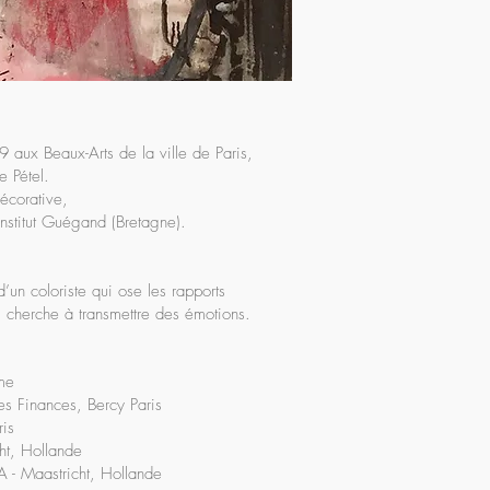
ux Beaux-Arts de la ville de Paris,
e Pétel.
écorative,
institut Guégand (Bretagne).
d’un coloriste qui ose les rapports
Il cherche à transmettre des émotions.
me
es Finances, Bercy Paris
is
ht, Hollande
- Maastricht, Hollande