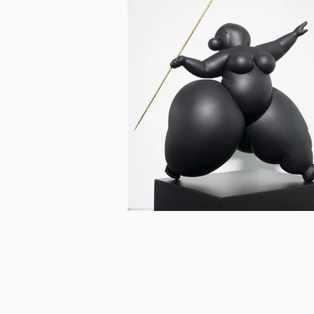
Association Artistes à Meudon
Crédit Agricole Ile de France