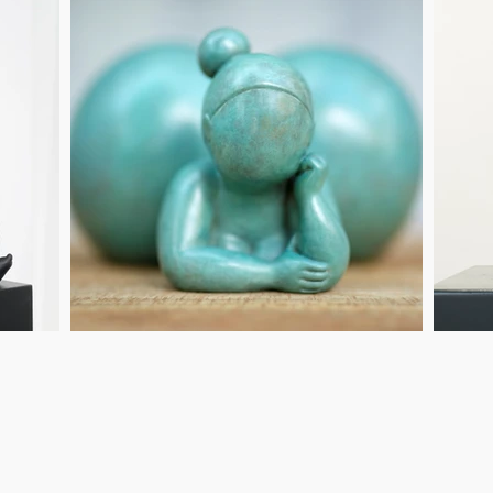
téléchargement
Ville de Meudon
Centre d'Art et de Culture
L
Municipalité
Meud