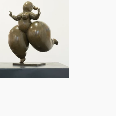
a Cave des Gardes
La Source Rodin - Grand Paris
on