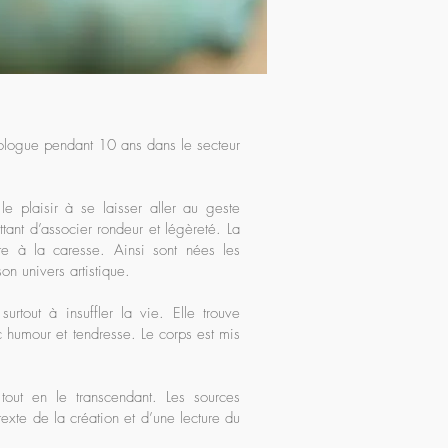
hologue pendant 10 ans dans le secteur
e plaisir à se laisser aller au geste
tant d’associer rondeur et légèreté. La
ite à la caresse. Ainsi sont nées les
n univers artistique.
rtout à insuffler la vie. Elle trouve
ec humour et tendresse. Le corps est mis
tout en le transcendant. Les sources
texte de la création et d’une lecture du