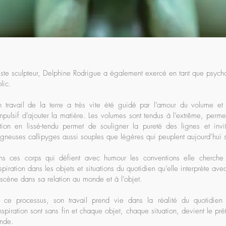
iste sculpteur, Delphine Rodrigue a également exercé en tant que psyc
lic.
 travail de la terre a très vite été guidé par l’amour du volume et l
pulsif d’ajouter la matière. Les volumes sont tendus à l’extrême, permet
ition en lissé-tendu permet de souligner la pureté des lignes et inv
gneuses callipyges aussi souples que légères qui peuplent aujourd’hui so
s ces corps qui défient avec humour les conventions elle cherche su
nspiration dans les objets et situations du quotidien qu’elle interprète av
scène dans sa relation au monde et à l’objet.
r ce processus, son travail prend vie dans la réalité du quotidien 
nspiration sont sans fin et chaque objet, chaque situation, devient le pré
nde.