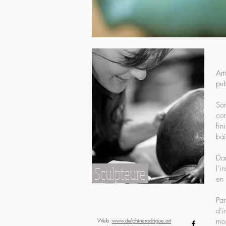
Art
pub
Son
com
fin
bai
Dan
Sculpteure
l’i
en 
Pa
d’i
Web :
www.delphinerodrigue.art
mo