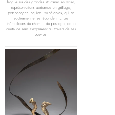
fragile sur des grandes structures en acier,
représentations aériennes en grillage,
personnages inquiets, vulnérables, qui se
soutiennent et se répondent … Les
thématiques du chemin, du passage, de la
quête de sens s’expriment au travers de ses
œuvres.