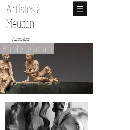
Artistes à
Meudon
Association
Marielle Le Louarn