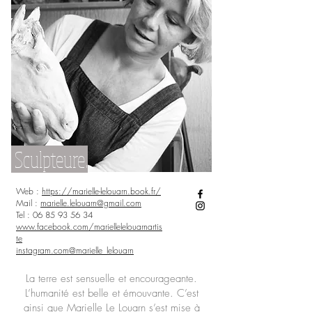
Sculpteure.
Web :
https://marielle-lelouarn.book.fr/
Mail :
marielle.lelouarn@gmail.com
Tel :
06 85 93 56 34
www.facebook.com/mariellelelouarnartis
te
instagram.com@marielle_lelouarn
La terre est sensuelle et encourageante.
L’humanité est belle et émouvante. C’est
ainsi que Marielle Le Louarn s’est mise à