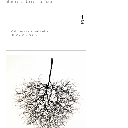
elles nous donnent à rêver.
Mail :
barbaradegos@gmail.com
Tél : 06 80 87 90 75