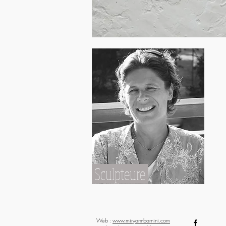
Sculpteure
Web :
www.miryam-barnini.com