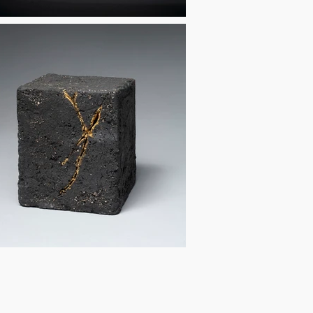
a Cave des Gardes
La Source Rodin - Grand Paris
on