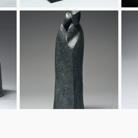
téléchargement
Ville de Meudon
Centre d'Art et de Culture
L
Municipalité
Meud