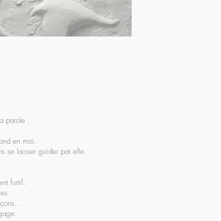
a parole :
ofond en moi.
s se laisser guider par elle.
t furtif.
res.
 façons…
ngage.