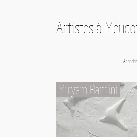
Artistes à Meud
Associat
Miryam Barnini