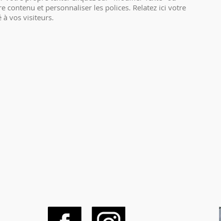
e contenu et personnaliser les polices. Relatez ici votre
 à vos visiteurs.
téléchargement
Ville de Meudon
Centre d'Art et de Culture
L
Municipalité
Meud