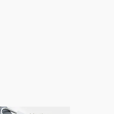
a Cave des Gardes
La Source Rodin - Grand Paris
on